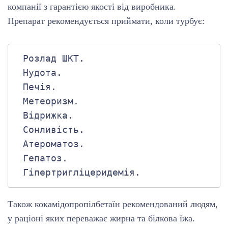
компанії з гарантією якості від виробника.
Препарат рекомендується приймати, коли турбує:
 Розлад ШКТ.

 Нудота.

 Печія.

 Метеоризм.

 Відрижка.

 Сонливість.

 Атероматоз.

 Гепатоз.

 Гіпертригліцеридемія.
Також кокамідопропілбетаїн рекомендований людям,
у раціоні яких переважає жирна та білкова їжа.