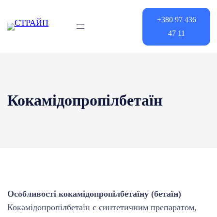
+380 97 436
47 11
Кокамідопропілбетаїн
Особливості кокамідопропілбетаїну (бетаїн)
Кокамідопропілбетаїн є синтетичним препаратом,