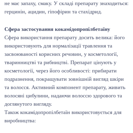
не має запаху, смаку. У складі препарату знаходиться:
герцинін, ацидин, гіпофірин та стахідрид.
Сфера застосування кокамідопропілбетаїну
Сфера використання препарату досить велика: його
використовують для нормалізації травлення та
засвоюваності корисних речовин, у косметології,
тваринництві та рибництві. Препарат цінують у
косметології, через його особливості: прибирати
подразнення, покращувати зовнішній вигляд шкіри
та волосся. Активний компонент препарату, живить
волосяні цибулини, надаючи волоссю здорового та
доглянутого вигляду.
Також кокамідопропілбетаїн використовується для
виробництва: