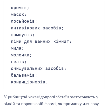
 кремів;

 масок;

 лосьйонів;

 антивікових засобів;

 шампунів;

 піни для ванних кімнат;

 мила;

 молочка;

 гелів;

 очищувальних засобів;

 бальзамів;

 кондиціонерів.
У рибництві кокамідопропілбетаїн застосовують у
рідкій та порошковій формі, як приманку для лову