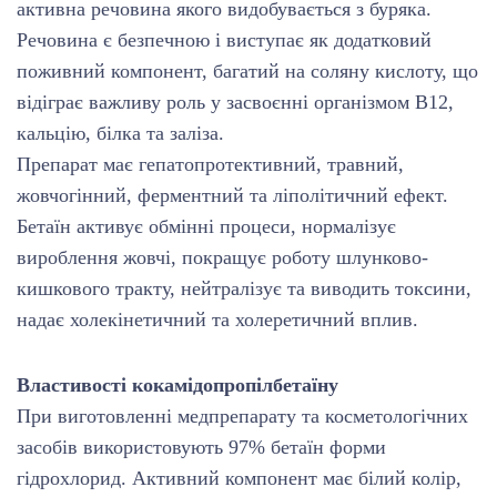
активна речовина якого видобувається з буряка.
Речовина є безпечною і виступає як додатковий
поживний компонент, багатий на соляну кислоту, що
відіграє важливу роль у засвоєнні організмом В12,
кальцію, білка та заліза.
Препарат має гепатопротективний, травний,
жовчогінний, ферментний та ліполітичний ефект.
Бетаїн активує обмінні процеси, нормалізує
вироблення жовчі, покращує роботу шлунково-
кишкового тракту, нейтралізує та виводить токсини,
надає холекінетичний та холеретичний вплив.
Властивості кокамідопропілбетаїну
При виготовленні медпрепарату та косметологічних
засобів використовують 97% бетаїн форми
гідрохлорид. Активний компонент має білий колір,